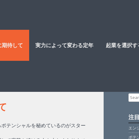
に期待して
実力によって変わる定年
起業を選択す
Sear
for:
て
注
るポテンシャルを秘めているのがスター
エン
ポテ