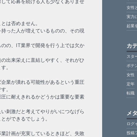
探して応募を続ける人も少なくありませ
女性
実力
ことは否めません。
起業
を持った人が増えているものの、その現
のの、IT業界で開発を行う上では欠か
カ
スタ
発の出来栄えに直結しやすく、それがひ
ポテ
ます。
女性
ば企業が潰れる可能性があるという重圧
定年
です。
転職
重圧に耐えきれるかどうかは重要な要素
良い刺激だと考えてやりがいにつなげら
メ
ことができるでしょう。
ログ
事業計画が充実しているときほど、失敗
投稿